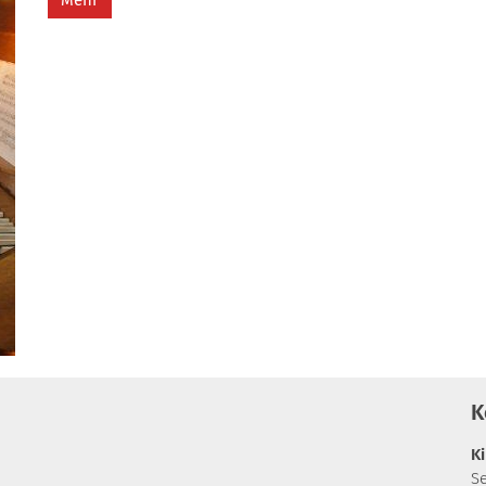
Mehr
K
K
S