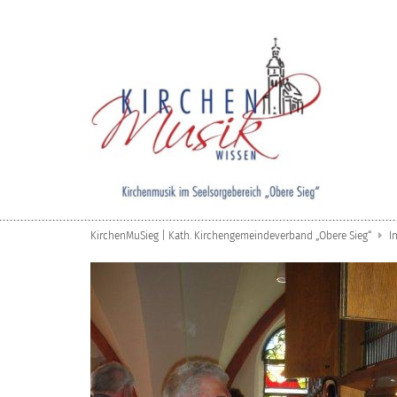
Zum Inhalt springen
KirchenMuSieg | Kath. Kirchengemeindeverband „Obere Sieg“
I