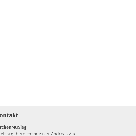
ontakt
irchenMuSieg
eelsorgebereichsmusiker Andreas Auel